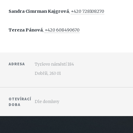
Sandra Cimrman Kajgrová
,
+420 728108270
Tereza Pánová
,
+420 608490670
ADRESA
Tyršovo náměstí 184
Dobříš, 263 01
OTEVÍRACÍ
Dle domluvy
DOBA