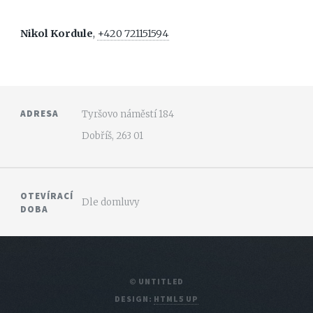
Nikol Kordule
,
+420 721151594
ADRESA
Tyršovo náměstí 184
Dobříš, 263 01
OTEVÍRACÍ
Dle domluvy
DOBA
© UNTITLED
DESIGN:
HTML5 UP